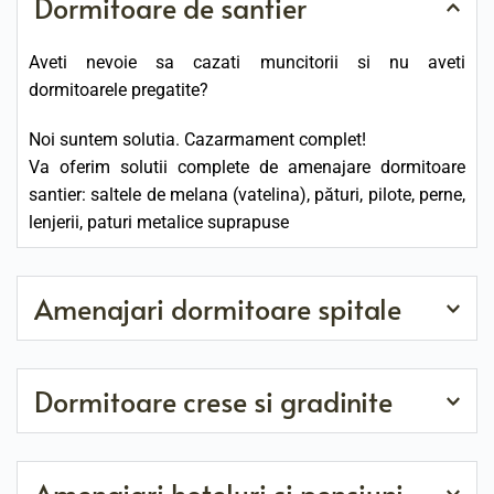
Dormitoare de santier
Aveti nevoie sa cazati muncitorii si nu aveti 
dormitoarele pregatite?
Noi suntem solutia. Cazarmament complet! 
Va oferim solutii complete de amenajare dormitoare 
santier: saltele de melana (vatelina), pături, pilote, perne, 
lenjerii, paturi metalice suprapuse
Amenajari dormitoare spitale
Venim in intampinarea spitalelor oferind tot ceea ce tine 
de amenajarea unui spital fix sau ambulatoriu: saltele 
Dormitoare crese si gradinite
umplute cu vatelina (melana), saltele din burete cu fata 
de BBC, saltele din burete cu fata din piele sintetica, 
Aveti nevoie de amenajarea dormitoarelor pentru 
lenjerii, paturi, perne
gradinite sau crese? Va oferim tot ceea ce aveti nevoie: 
Amenajari hoteluri si pensiuni