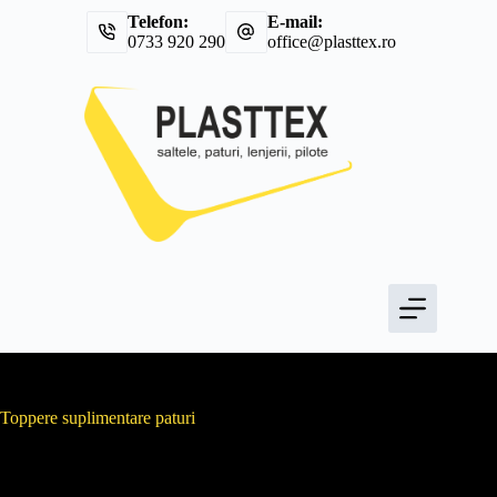
Sari
Telefon:
E-mail:
la
0733 920 290
office@plasttex.ro
conținut
Toppere suplimentare paturi