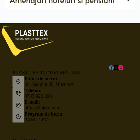
saltele umplute cu vatelina (melana), saltele din burete 
cu fata de BBC, saltele din burete cu fata din piele 
Aveti nevoie de amenajarea dormitoarelor pentru hotelul 
sintetica, lenjerii, paturi, perne
sau pensiunea dumneavoastra?
Va oferim tot ceea ce aveti nevoie: saltele cu memorie 
facute pe comanda de cea mai buna calitate, lenjerii, 
paturi, perne
PLAST TEX INDUSTRIAL SRL
Punct de lucru:
Str. Sadului 35, Bucuresti
Telefon:
0733 920 290
E-mail:
office@plasttex.ro
Program de lucru
9AM - 5PM