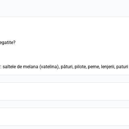
egatite?
altele de melana (vatelina), pături, pilote, perne, lenjerii, patu
 amenajarea unui spital fix sau ambulatoriu: saltele umplute cu v