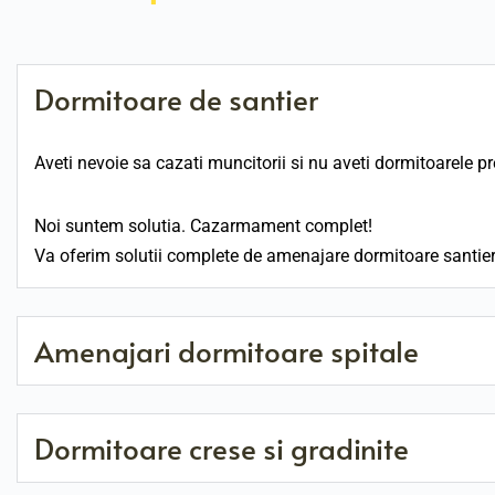
Dormitoare de santier
Aveti nevoie sa cazati muncitorii si nu aveti dormitoarele pr
Noi suntem solutia. Cazarmament complet! 
Va oferim solutii complete de amenajare dormitoare santier: s
Amenajari dormitoare spitale
Venim in intampinarea spitalelor oferind tot ceea ce tine de
Dormitoare crese si gradinite
din burete cu fata din piele sintetica, lenjerii, paturi, perne