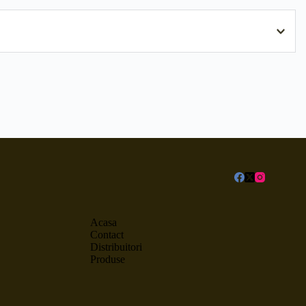
atelina (melana), saltele din burete cu fata de BBC, saltele 
Acasa
Contact
Distribuitori
Produse