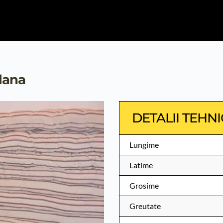
lana
DETALII TEHN
Lungime
Latime
Grosime
Greutate