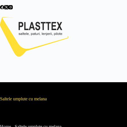
Sari
la
conținut
Saltele umplute cu melana
Home
-
Saltele umplute cu melana