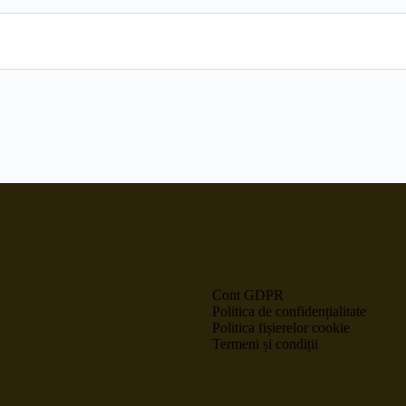
u crese? Va oferim tot ceea ce aveti nevoie: saltele umplute cu v
sau pensiunea dumneavoastra?
e pe comanda de cea mai buna calitate, lenjerii, paturi, perne
Cont GDPR
Politica de confidențialitate
Politica fișierelor cookie
Termeni și condiții