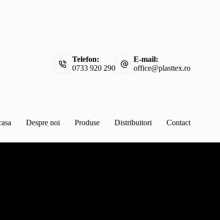
Telefon:
E-mail:
0733 920 290
office@plasttex.ro
asa
Despre noi
Produse
Distribuitori
Contact