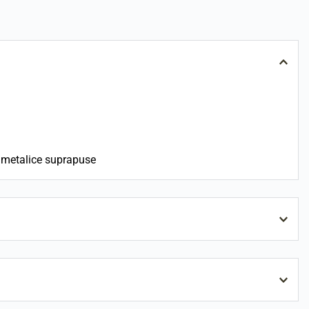
ri metalice suprapuse
atelina (melana), saltele din burete cu fata de BBC, saltele 